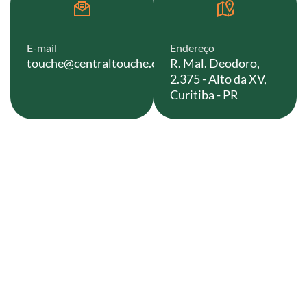
E-mail
Endereço
touche@centraltouche.com.br
R. Mal. Deodoro,
2.375 - Alto da XV,
Curitiba - PR