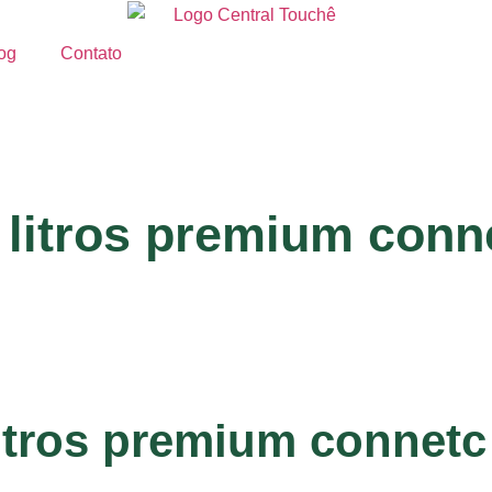
og
Contato
 litros premium conne
itros premium connetc 