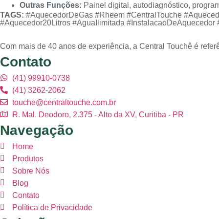
Outras Funções:
Painel digital, autodiagnóstico, progra
TAGS:
#AquecedorDeGas #Rheem #CentralTouche #Aquecedor
#Aquecedor20Litros #AguaIlimitada #InstalacaoDeAqueced
Com mais de 40 anos de experiência, a Central Touchê é referê
Contato
(41) 99910-0738
(41) 3262-2062
touche@centraltouche.com.br
R. Mal. Deodoro, 2.375 - Alto da XV, Curitiba - PR
Navegação
Home
Produtos
Sobre Nós
Blog
Contato
Política de Privacidade