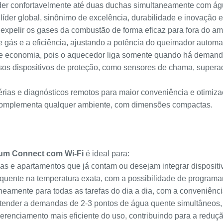
er confortavelmente até duas duchas simultaneamente com águ
íder global, sinônimo de excelência, durabilidade e inovação
xpelir os gases da combustão de forma eficaz para fora do ambi
 gás e a eficiência, ajustando a potência do queimador autom
 e economia, pois o aquecedor liga somente quando há demanda
s dispositivos de proteção, como sensores de chama, superaqu
rias e diagnósticos remotos para maior conveniência e otimiza
 complementa qualquer ambiente, com dimensões compactas.
ium Connect com Wi-Fi
é ideal para:
sas e apartamentos que já contam ou desejam integrar disposit
quente na temperatura exata, com a possibilidade de program
eamente para todas as tarefas do dia a dia, com a conveniênci
tender a demandas de 2-3 pontos de água quente simultâneos,
erenciamento mais eficiente do uso, contribuindo para a redu