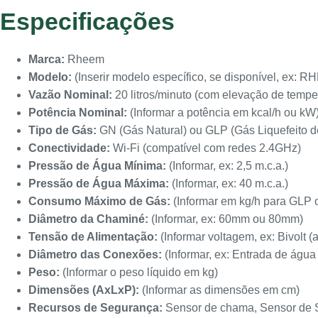
Especificações
Marca:
Rheem
Modelo:
(Inserir modelo específico, se disponível, ex: 
Vazão Nominal:
20 litros/minuto (com elevação de tempe
Potência Nominal:
(Informar a potência em kcal/h ou kW
Tipo de Gás:
GN (Gás Natural) ou GLP (Gás Liquefeito d
Conectividade:
Wi-Fi (compatível com redes 2.4GHz)
Pressão de Água Mínima:
(Informar, ex: 2,5 m.c.a.)
Pressão de Água Máxima:
(Informar, ex: 40 m.c.a.)
Consumo Máximo de Gás:
(Informar em kg/h para GLP 
Diâmetro da Chaminé:
(Informar, ex: 60mm ou 80mm)
Tensão de Alimentação:
(Informar voltagem, ex: Bivolt 
Diâmetro das Conexões:
(Informar, ex: Entrada de água 
Peso:
(Informar o peso líquido em kg)
Dimensões (AxLxP):
(Informar as dimensões em cm)
Recursos de Segurança:
Sensor de chama, Sensor de S