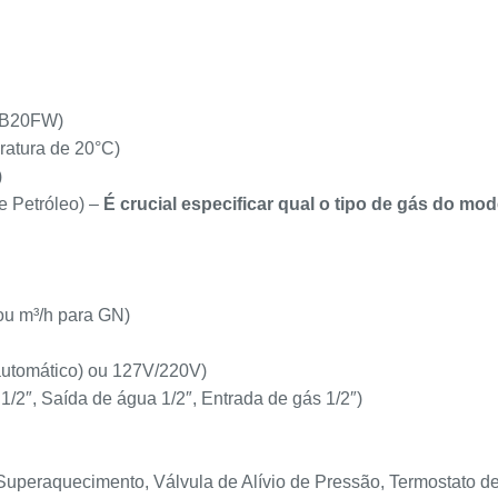
RHB20FW)
ratura de 20°C)
)
e Petróleo) –
É crucial especificar qual o tipo de gás do mod
ou m³/h para GN)
(automático) ou 127V/220V)
1/2″, Saída de água 1/2″, Entrada de gás 1/2″)
uperaquecimento, Válvula de Alívio de Pressão, Termostato de