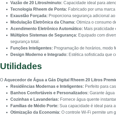
Vazão de 20 Litros/minuto:
Capacidade ideal para atend
Tecnologia Rheem de Ponta:
Fabricado por uma marca l
Exaustão Forçada:
Proporciona segurança adicional ao e
Modulação Eletrônica da Chama:
Otimiza o consumo de
Acendimento Eletrônico Automático:
Mais praticidade
Múltiplos Sistemas de Segurança:
Equipado com diverso
segurança total.
Funções Inteligentes:
Programação de horários, modo fé
Design Moderno e Integrado:
Estética sofisticada que
Utilidades
O
Aquecedor de Água a Gás Digital Rheem 20 Litros Prem
Residências Modernas e Inteligentes:
Perfeito para ca
Banhos Confortáveis e Personalizados:
Garante água 
Cozinhas e Lavanderias:
Fornece água quente instantan
Famílias de Médio Porte:
Sua capacidade é ideal para a
Otimização da Economia:
O controle Wi-Fi permite um g