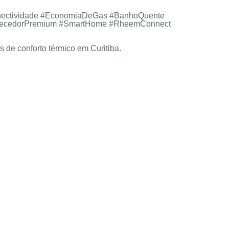
onectividade #EconomiaDeGas #BanhoQuente
AquecedorPremium #SmartHome #RheemConnect
 de conforto térmico em Curitiba.