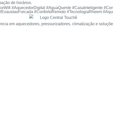
mação de horários.
Wifi #AquecedorDigital #AguaQuente #CasaInteligente #C
or #ExaustaoForcada #ConfortoRemoto #TecnologiaRheem #
ncia em aquecedores, pressurizadores, climatização e soluções