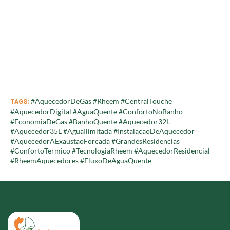
#AquecedorDeGas #Rheem #CentralTouche
TAGS:
#AquecedorDigital #AguaQuente #ConfortoNoBanho
#EconomiaDeGas #BanhoQuente #Aquecedor32L
#Aquecedor35L #AguaIlimitada #InstalacaoDeAquecedor
#AquecedorAExaustaoForcada #GrandesResidencias
#ConfortoTermico #TecnologiaRheem #AquecedorResidencial
#RheemAquecedores #FluxoDeAguaQuente