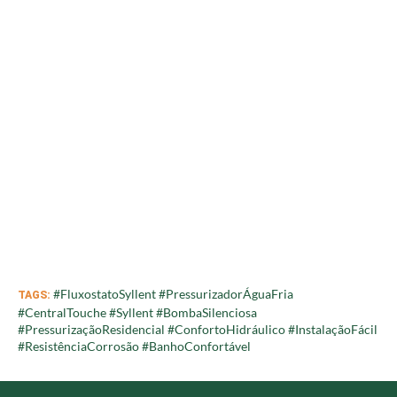
#FluxostatoSyllent #PressurizadorÁguaFria
TAGS:
#CentralTouche #Syllent #BombaSilenciosa
#PressurizaçãoResidencial #ConfortoHidráulico #InstalaçãoFácil
#ResistênciaCorrosão #BanhoConfortável