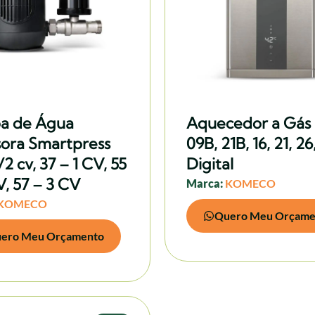
a de Água
Aquecedor a Gás
sora Smartpress
09B, 21B, 16, 21, 26
/2 cv, 37 – 1 CV, 55
Digital
V, 57 – 3 CV
Marca:
KOMECO
KOMECO
Quero Meu Orçame
ero Meu Orçamento