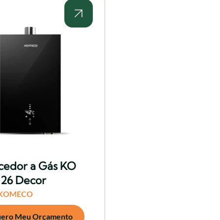
edor a Gás KO
, 26 Decor
KOMECO
ero Meu Orçamento