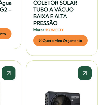
 Água
COLETOR SOLAR
 G2 –
TUBO A VÁCUO
BAIXA E ALTA
PRESSÃO
Marca:
KOMECO
nto
Quero Meu Orçamento