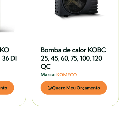
 KO
Bomba de calor KOBC
, 36 DI
25, 45, 60, 75, 100, 120
QC
Marca:
KOMECO
nto
Quero Meu Orçamento