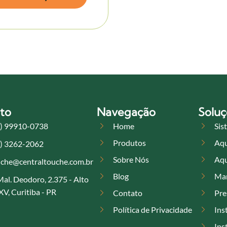
to
Navegação
Soluç
1) 99910-0738
Home
Sis
Produtos
Aqu
1) 3262-2062
Sobre Nós
Aqu
che@centraltouche.com.br
Blog
Man
Mal. Deodoro, 2.375 - Alto
XV, Curitiba - PR
Contato
Pre
Política de Privacidade
Ins
Ins