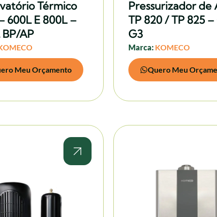
vatório Térmico
Pressurizador de
– 600L E 800L –
TP 820 / TP 825 –
 BP/AP
G3
KOMECO
Marca:
KOMECO
ero Meu Orçamento
Quero Meu Orçame