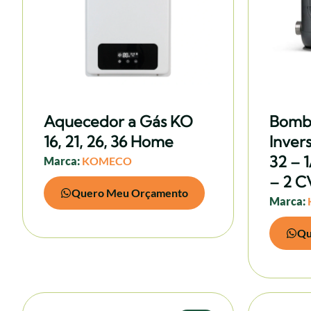
Aquecedor a Gás KO
Bomb
16, 21, 26, 36 Home
Inver
32 – 1
Marca:
KOMECO
– 2 C
Quero Meu Orçamento
Marca:
Qu