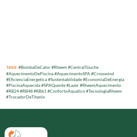
#BombaDeCalor #Rheem #CentralTouche
TAGS:
#AquecimentoDePiscina #AquecimentoSPA #Crosswind
#EficienciaEnergetica #Sustentabilidade #EconomiaDeEnergia
#PiscinaAquecida #SPAQuente #Lazer #RheemAquecimento
#RB24 #RB48 #RB61 #ConfortoAquatico #TecnologiaRheem
#TrocadorDeTitanio